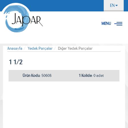
EN
MENU
Anasayfa
Yedek Parçalar
Diğer Yedek Parçalar
1 1/2
Ürün Kodu
: 50608
1 Kolide
: 0 adet