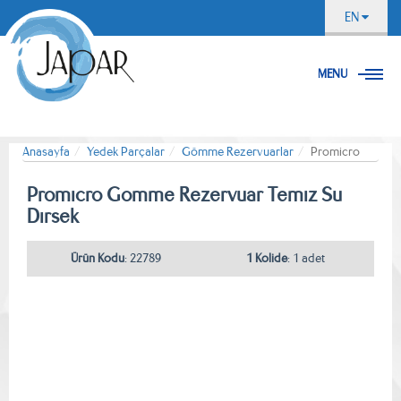
EN
MENU
Anasayfa
Yedek Parçalar
Gömme Rezervuarlar
Promicro
Promıcro Gomme Rezervuar Temız Su
Dırsek
Ürün Kodu
: 22789
1 Kolide
: 1 adet