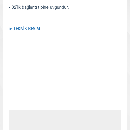
• 32'lik bağlantı tipine uygundur.
►TEKNİK RESİM
Resmi İndir