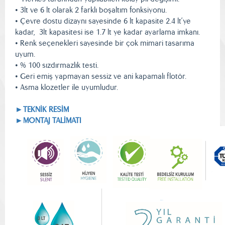
• 3lt ve 6 lt olarak 2 farklı boşaltım fonksiyonu.
• Çevre dostu dizaynı sayesinde 6 lt kapasite 2.4 lt’ye
kadar, 3lt kapasitesi ise 1.7 lt ye kadar ayarlama imkanı.
• Renk seçenekleri sayesinde bir çok mimari tasarıma
uyum.
• % 100 sızdırmazlık testi.
• Geri emiş yapmayan sessiz ve ani kapamalı flotör.
• Asma klozetler ile uyumludur.
►TEKNİK RESİM
►MONTAJ TALİMATI