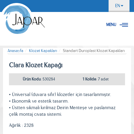
EN
MENU
Anasayfa
Klozet Kapakları
Standart Duroplast Klozet Kapakları
Clara Klozet Kapağı
Ürün Kodu
: 530284
1 Kolide
: 7 adet
• Üniversal (duvara sıfır) klozetler için tasarlanmıştır.
• Ekonomik ve estetik tasarım.
• Üstten sıkmalı kırılmaz Deirin Menteşe ve paslanmaz
çelik montaj cıvata sistemi.
Ağırlık : 2328