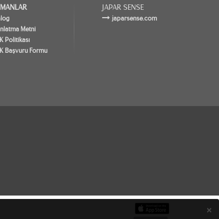
MANLAR
JAPAR SENSE
alog
japarsense.com
nlatma Metni
 Politikası
K Başvuru Formu
×