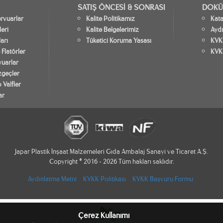
SATIŞ ÖNCESİ & SONRASI
DOKÜ
vuarlar
Kalite Politikamız
Kat
leri
Kalite Belgelerimiz
Aydı
arı
Tüketici Koruma Yasası
KVKK
 Flatörler
KVK
vuarlar
zgeçler
 Valfler
ar
Japar Plastik İnşaat Malzemeleri Gıda Ambalaj Sanayi ve Ticaret A.Ş.
Copyright © 2016 - 2026 Tüm hakları saklıdır.
Aydınlatma Metni
KVKK Politikası
KVKK Başvuru Formu
Çerez Kullanımı