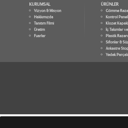
KURUMSAL
ÜRÜNLER
Vizyon & Misyon
Gömme Rezer
Hakkımızda
Kontrol Panel
Tanıtım Filmi
Klozet Kapakl
Üretim
İç Takımlar ve
Fuarlar
Plastik Rezer
Sifonlar & Sü
Ankastre Stop
Yedek Parçal