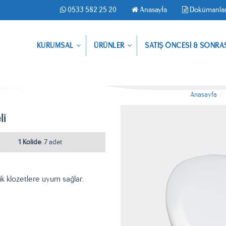
0533 582 25 20
Anasayfa
Dokümanla
KURUMSAL
ÜRÜNLER
SATIŞ ÖNCESİ & SONRA
Anasayfa
li
1 Kolide
: 7 adet
şik klozetlere uyum sağlar.