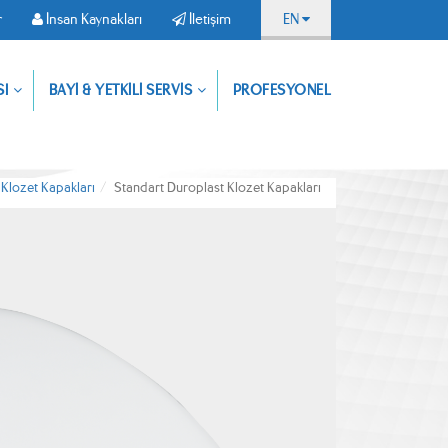
r
İnsan Kaynakları
İletişim
EN
Uygulamamızı
SI
BAYİ & YETKİLİ SERVİS
PROFESYONEL
Dokümanlar
İnsan
İletişim
indirin,
Kaynakları
ürünlerimize
dilediğiniz
yerden
ulaşın
Klozet Kapakları
Standart Duroplast Klozet Kapakları
Resmi İndir