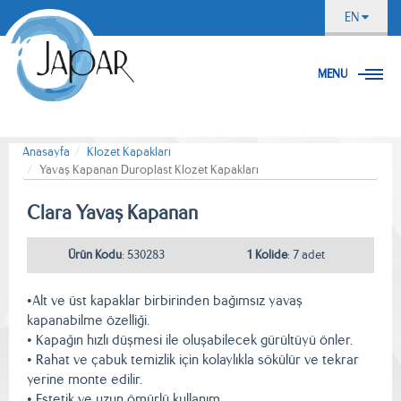
EN
MENU
Anasayfa
Klozet Kapakları
Yavaş Kapanan Duroplast Klozet Kapakları
Clara Yavaş Kapanan
Ürün Kodu
: 530283
1 Kolide
: 7 adet
•Alt ve üst kapaklar birbirinden bağımsız yavaş
kapanabilme özelliği.
• Kapağın hızlı düşmesi ile oluşabilecek gürültüyü önler.
• Rahat ve çabuk temizlik için kolaylıkla sökülür ve tekrar
yerine monte edilir.
• Estetik ve uzun ömürlü kullanım.