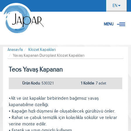
EN
MENU
Anasayfa
Klozet Kapakları
Yavaş Kapanan Duroplast Klozet Kapakları
Teos Yavaş Kapanan
Ürün Kodu
: 530321
1 Kolide
: 7 adet
Resmi İndir
•Alt ve üst kapaklar birbirinden bağımsız yavaş
kapanabilme özelliği.
• Kapağın hızlı düşmesi ile oluşabilecek gürültüyü önler.
• Rahat ve çabuk temizlik için kolaylıkla sökülür ve tekrar
yerine monte edilir.
• Estetik ve uzun ömürlü kullanım.