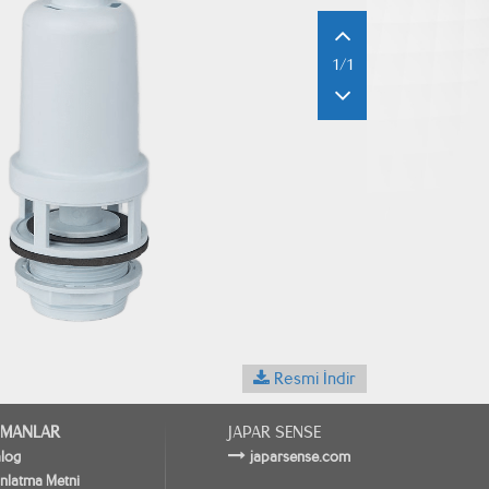
1/1
Resmi İndir
MANLAR
JAPAR SENSE
alog
japarsense.com
nlatma Metni