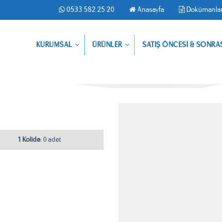
0533 582 25 20
Anasayfa
Dokümanla
KURUMSAL
ÜRÜNLER
SATIŞ ÖNCESİ & SONRA
1 Kolide
: 0 adet