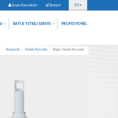
r
İnsan Kaynakları
İletişim
EN
Uygulamamızı
SI
BAYİ & YETKİLİ SERVİS
PROFESYONEL
Dokümanlar
İnsan
İletişim
indirin,
Kaynakları
ürünlerimize
dilediğiniz
yerden
ulaşın
Anasayfa
Yedek Parçalar
Diğer Yedek Parçalar
Resmi İndir