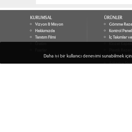
KURUMSAL
ÜRÜNLER
Vizyon & Misyon
Gömme Rezer
Hakkımızda
Kontrol Panel
Tanıtım Filmi
İç Takımlar ve
Üretim
Klozet Kapakl
Fuarlar
Plastik Rezer
Daha iyi bir kullanıcı deneyimi sunabilmek için
Sifonlar & Sü
Ankastre Stop
Yedek Parçal