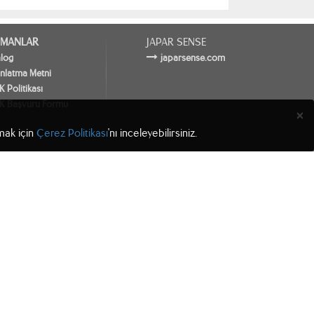
MANLAR
JAPAR SENSE
alog
japarsense.com
nlatma Metni
 Politikası
K Başvuru Formu
×
lmak için
Çerez Politikası
'nı inceleyebilirsiniz.