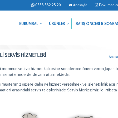
0533 582 25 20
Anasayfa
Dokümanla
KURUMSAL
ÜRÜNLER
SATIŞ ÖNCESİ & SONRA
Lİ SERVİS HİZMETLERİ
Anasa
i memnuniyeti ve hizmet kalitesine son derece önem veren Japar, bu 
ı hizmetlerinde de devam ettirmektedir.
 müşterimiz sizlere daha iyi hizmet verebilmek ve izlenebilirlik açısın
aatleri arasındaki servis taleplerinizde Servis Merkezimiz ile irtibat