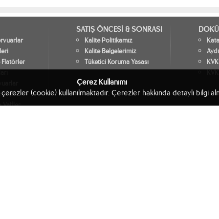
SATIŞ ÖNCESİ & SONRASI
DOKÜ
vuarlar
Kalite Politikamız
Kat
leri
Kalite Belgelerimiz
Aydı
 Flatörler
Tüketici Koruma Yasası
KVKK
arı
KVK
Çerez Kullanımı
vuarlar
 çerezler (cookie) kullanılmaktadır. Çerezler hakkında detaylı bilgi a
zgeçler
 Valfler
ar
Japar Plastik İnşaat Malzemeleri Gıda Ambalaj Sanayi ve Ticaret A.Ş.
Copyright © 2016 - 2026 Tüm hakları saklıdır.
Aydınlatma Metni
KVKK Politikası
KVKK Başvuru Formu