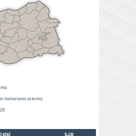
iniz
on numarasını arayınız.
 20
 KİŞİ
İLÇE