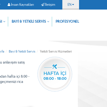
r
İnsan Kaynakları
İletişim
EN
Uygulamamızı
SI
BAYİ & YETKİLİ SERVİS
PROFESYONEL
Dokümanlar
İnsan
İletişim
indirin,
Kaynakları
ürünlerimize
dilediğiniz
yerden
ulaşın
yfa
Bayi & Yetkili Servis
Yetkili Servis Hizmetleri
anlayışını satış
dan hafta içi 8.00 -
a geçmenizi rica