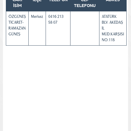
İSİM
TELEFONU
ÖZGÜNEŞ
Merkez
0416 213
ATATÜRK
TİCARET-
58 07
BLV. AKEDAŞ
RAMAZAN
İL
GÜNEŞ
MÜD.KARŞISI
NO:118