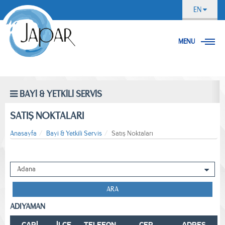
EN
MENU
BAYİ & YETKİLİ SERVİS
SATIŞ NOKTALARI
Anasayfa
Bayi & Yetkili Servis
Satış Noktaları
ARA
ADIYAMAN
CARİ
İLÇE
TELEFON
CEP
ADRES