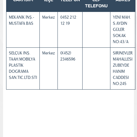
TELEFONU
MEKANİK İNŞ.-
Merkez
0452 212
YENİ MAH.
MUSTAFA BAS
12 19
S.AYDIN
GÜLER
SOKAK
NO:43/A
SELÇUK INŞ.
Merkez
0(452)
SIRINEVLER
TAAH.MOBILYA
2346596
MAHALLESI
PLASTIK
ZUBEYDE
DOGRAMA
HANIM
SAN.TIC.LTD.STI
CADDESI
NO:245