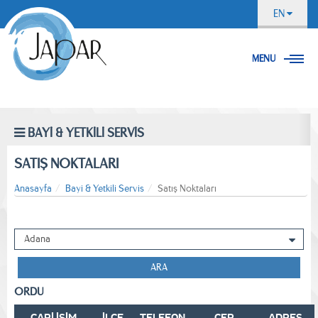
EN
MENU
BAYİ & YETKİLİ SERVİS
SATIŞ NOKTALARI
Anasayfa
Bayi & Yetkili Servis
Satış Noktaları
ARA
ORDU
CARİ İSİM
İLÇE
TELEFON
CEP
ADRES