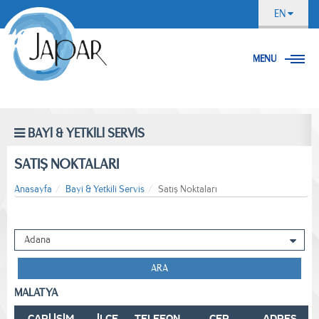
EN
MENU
BAYİ & YETKİLİ SERVİS
SATIŞ NOKTALARI
Anasayfa
Bayi & Yetkili Servis
Satış Noktaları
ARA
MALATYA
CARİ İSİM
İLÇE
TELEFON
CEP
ADRES