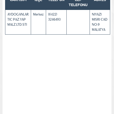
TELEFONU
AYDOGANLAR
Merkez
0(422)
NIYAZI
TIC PAZ.YAP
3246493
MISRI CAD
MALZ.LTD.STI
NO:9
MALATYA