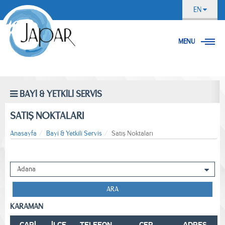
EN
MENU
BAYİ & YETKİLİ SERVİS
SATIŞ NOKTALARI
Anasayfa
Bayi & Yetkili Servis
Satış Noktaları
ARA
KARAMAN
CARİ
İLÇE
TELEFON
CEP
ADRES