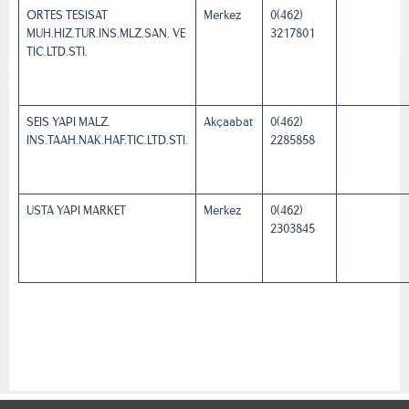
ORTES TESISAT
Merkez
0(462)
MUH.HIZ.TUR.INS.MLZ.SAN. VE
3217801
TIC.LTD.STI.
SEIS YAPI MALZ.
Akçaabat
0(462)
INS.TAAH.NAK.HAF.TIC.LTD.STI.
2285858
USTA YAPI MARKET
Merkez
0(462)
2303845