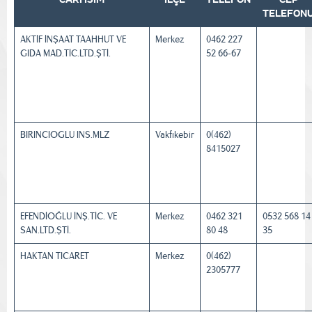
TELEFON
AKTİF İNŞAAT TAAHHUT VE
Merkez
0462 227
GIDA MAD.TİC.LTD.ŞTİ.
52 66-67
BIRINCIOGLU INS.MLZ
Vakfıkebir
0(462)
8415027
EFENDİOĞLU İNŞ.TİC. VE
Merkez
0462 321
0532 568 14
SAN.LTD.ŞTİ.
80 48
35
HAKTAN TICARET
Merkez
0(462)
2305777