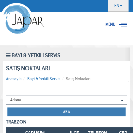
EN
MENU
BAYİ & YETKİLİ SERVİS
SATIŞ NOKTALARI
Anasayfa
Bayi & Yetkili Servis
Satış Noktaları
ARA
TRABZON
CARİ İSİM
İLÇE
TELEFON
CEP