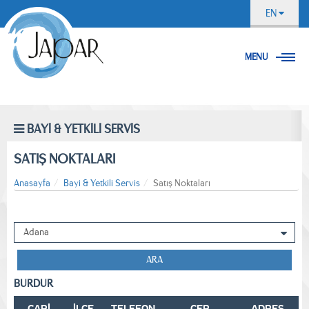
EN
MENU
BAYİ & YETKİLİ SERVİS
SATIŞ NOKTALARI
Anasayfa
Bayi & Yetkili Servis
Satış Noktaları
ARA
BURDUR
CARİ
İLÇE
TELEFON
CEP
ADRES