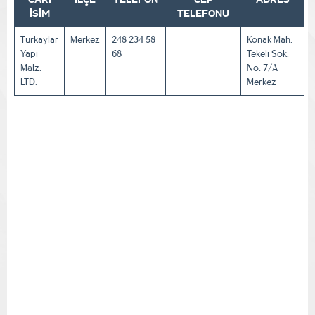
İSİM
TELEFONU
Türkaylar
Merkez
248 234 58
Konak Mah.
Yapı
68
Tekeli Sok.
Malz.
No: 7/A
LTD.
Merkez