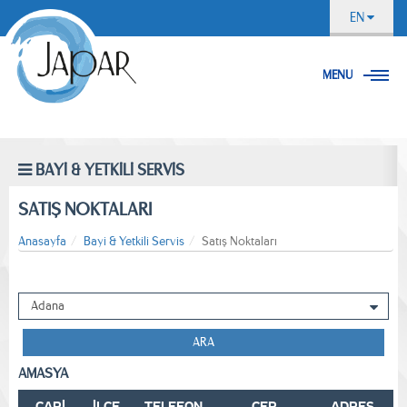
EN
MENU
BAYİ & YETKİLİ SERVİS
SATIŞ NOKTALARI
Anasayfa
Bayi & Yetkili Servis
Satış Noktaları
ARA
AMASYA
CARİ
İLÇE
TELEFON
CEP
ADRES