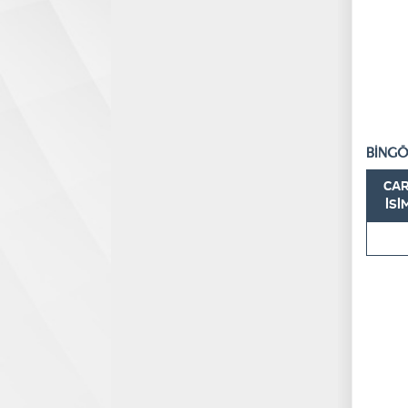
BİNGÖ
CAR
İSİ