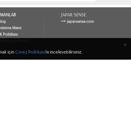
MANLAR
JAPAR SENSE
alog
japarsense.com
nlatma Metni
 Politikası
K Başvuru Formu
×
lmak için
Çerez Politikası
'nı inceleyebilirsiniz.