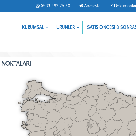
0533 582 25 20
Anasayfa
Dokümanla
KURUMSAL
ÜRÜNLER
SATIŞ ÖNCESİ & SONRA
Ş NOKTALARI