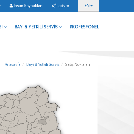
r
İnsan Kaynakları
İletişim
EN
Uygulamamızı
SI
BAYİ & YETKİLİ SERVİS
PROFESYONEL
Dokümanlar
İnsan
İletişim
indirin,
Kaynakları
ürünlerimize
dilediğiniz
yerden
ulaşın
Anasayfa
Bayi & Yetkili Servis
Satış Noktaları