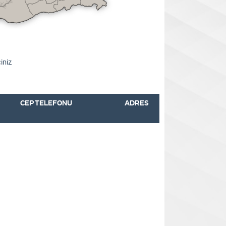
iniz
CEP TELEFONU
ADRES