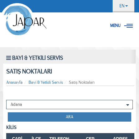
EN
MENU
BAYİ & YETKİLİ SERVİS
SATIŞ NOKTALARI
Anasayfa
Bayi & Yetkili Servis
Satış Noktaları
ARA
KİLİS
CARİ
İLÇE
TELEFON
CEP
ADRES